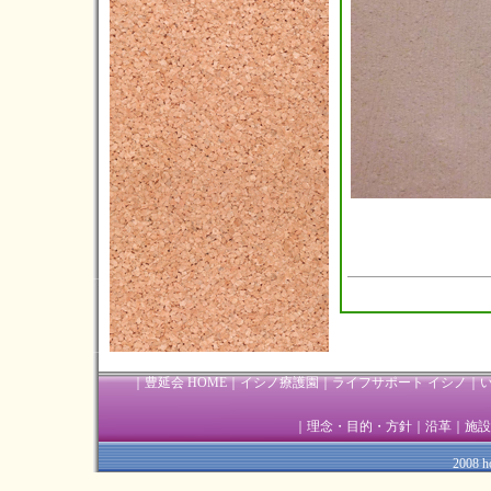
｜
豊延会 HOME
｜
イシノ療護園
｜
ライフサポート イシノ
｜
｜
理念・目的・方針
｜
沿革
｜
施設
2008 ho