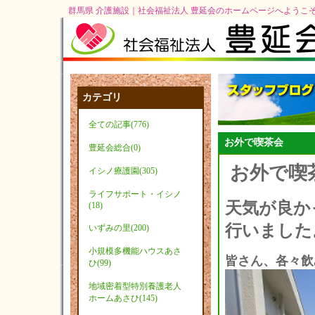
群馬県 介護施設｜社会福祉法人 豊延会のホームページへようこ
カテゴリ
全ての記事(776)
お外で喫茶会
豊延会総合(0)
お外で喫茶会
イシノ療護園(305)
ライフサポート・イシノ
天気が良か
(18)
行いました
いずみの里(200)
小規模多機能ハウスあさ
皆さん、各々飲み
ひ(99)
地域密着型特別養護老人
ホームあさひ(145)