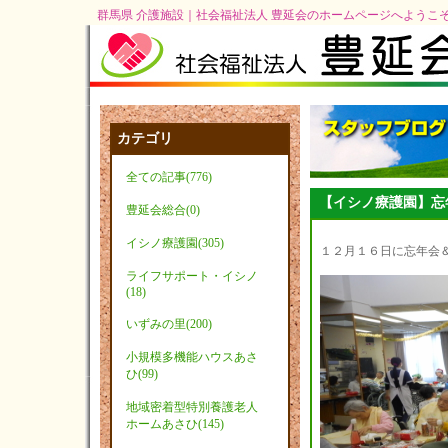
群馬県 介護施設｜社会福祉法人 豊延会のホームページへようこ
カテゴリ
全ての記事(776)
【イシノ療護園】忘
豊延会総合(0)
イシノ療護園(305)
１２月１６日に忘年会
ライフサポート・イシノ
(18)
いずみの里(200)
小規模多機能ハウスあさ
ひ(99)
地域密着型特別養護老人
ホームあさひ(145)