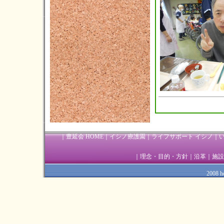
2022年05月(3)
2022年04月(5)
2022年03月(1)
2022年02月(3)
2022年01月(2)
2021年12月(5)
2021年11月(3)
2021年10月(3)
｜
豊延会 HOME
｜
イシノ療護園
｜
ライフサポート イシノ
｜
2021年09月(3)
2021年08月(2)
｜
理念・目的・方針
｜
沿革
｜
施設
2021年07月(6)
2008 ho
2021年06月(4)
2021年05月(4)
2021年04月(9)