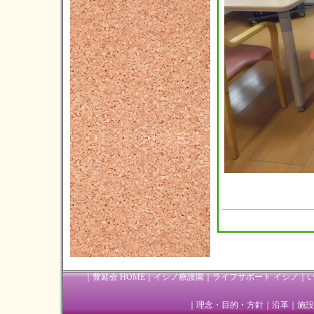
｜
豊延会 HOME
｜
イシノ療護園
｜
ライフサポート イシノ
｜
｜
理念・目的・方針
｜
沿革
｜
施設