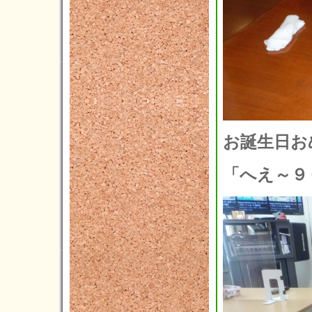
お誕生日お
「へえ～９