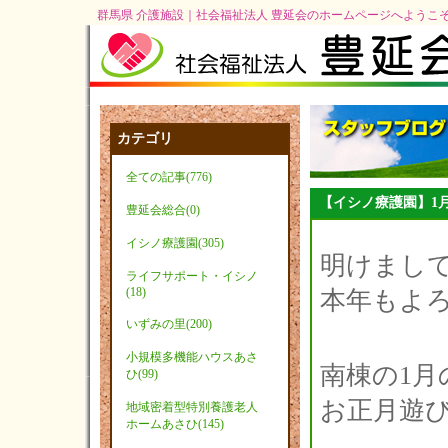
群馬県 介護施設｜社会福祉法人 豊延会のホームページへようこ
カテゴリ
全ての記事(776)
【イシノ療護園】1
豊延会総合(0)
イシノ療護園(305)
明けまして
ライフサポート・イシノ
(18)
本年もよろ
いずみの里(200)
小規模多機能ハウスあさ
南棟の1月
ひ(99)
お正月遊
地域密着型特別養護老人
ホームあさひ(145)