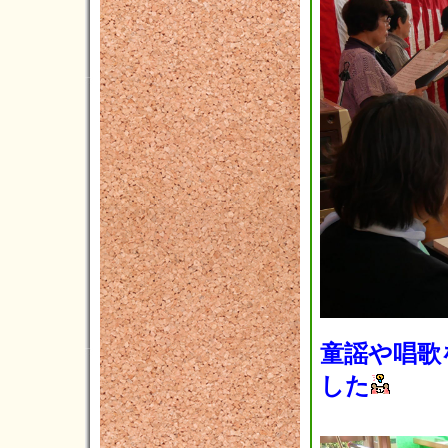
童謡や唱歌
した