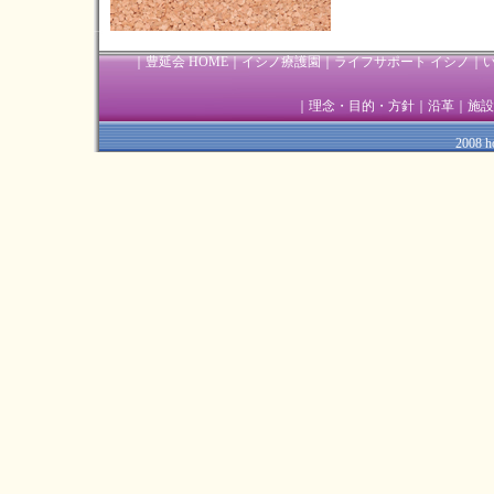
｜
豊延会 HOME
｜
イシノ療護園
｜
ライフサポート イシノ
｜
｜
理念・目的・方針
｜
沿革
｜
施設
2008 ho