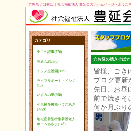
群馬県 介護施設｜社会福祉法人 豊延会のホームページへようこ
カテゴリ
全ての記事(776)
☆お昼の焼きそば☆
豊延会総合(0)
皆様、ごき
イシノ療護園(305)
ブログ更新
ライフサポート・イシノ
(18)
先日、お昼
いずみの里(200)
前で焼きそ
小規模多機能ハウスあさ
何か月ぶり
ひ(99)
地域密着型特別養護老人
ホームあさひ(145)