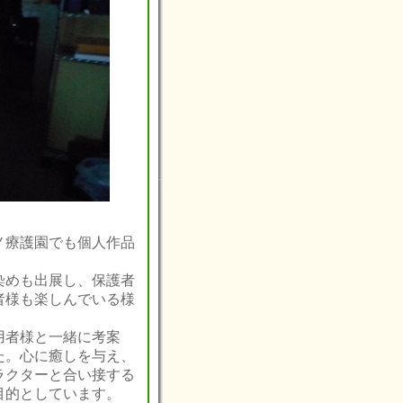
ノ療護園でも個人作品
染めも出展し、保護者
者様も楽しんでいる様
用者様と一緒に考案
た。
心に癒しを与え、
ラクターと合い接する
目的としています。