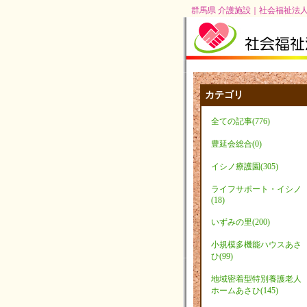
群馬県 介護施設｜社会福祉法人
カテゴリ
全ての記事(776)
豊延会総合(0)
イシノ療護園(305)
ライフサポート・イシノ
(18)
いずみの里(200)
小規模多機能ハウスあさ
ひ(99)
地域密着型特別養護老人
ホームあさひ(145)