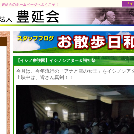
サイ
 豊延会のホームページへようこそ！
【イシノ療護園】イシノシアター＆福祉祭
今月は、今年流行の「アナと雪の女王」をイシノシア
上映中は、皆さん真剣！！