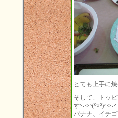
とても上手に焼
そして、トッピ
す°˖✧◝(⁰▿⁰)◜✧˖°
バナナ、イチゴ