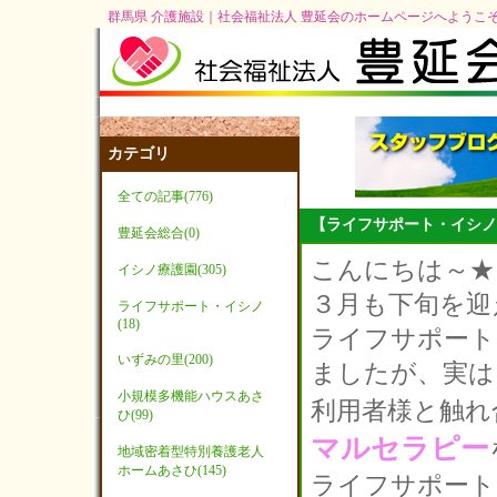
群馬県 介護施設｜社会福祉法人 豊延会のホームページへようこ
カテゴリ
全ての記事(776)
【ライフサポート・イシノ
豊延会総合(0)
こんにちは～★
イシノ療護園(305)
３月も下旬を迎
ライフサポート・イシノ
(18)
ライフサポート
いずみの里(200)
ましたが、実は
小規模多機能ハウスあさ
利用者様と触れ
ひ(99)
マルセラピー
地域密着型特別養護老人
ホームあさひ(145)
ライフサポート