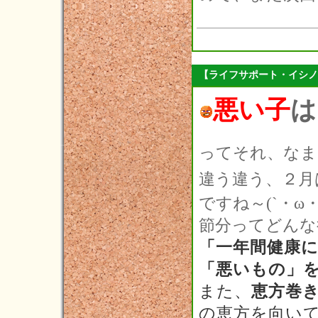
【ライフサポート・イシノ
悪い子
は
ってそれ、なま
違う違う、２月
ですね～(`・ω・
節分ってどんな
「一年間健康
「悪いもの」
また、
恵方巻
の恵方を向い