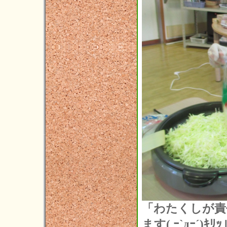
「わたくしが責
ます( ｰ`дｰ´)ｷﾘ