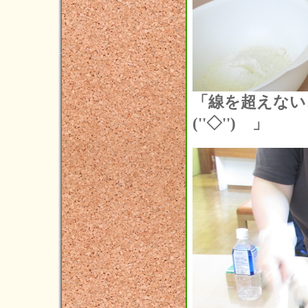
「線を超えない
(''◇'')ゞ」