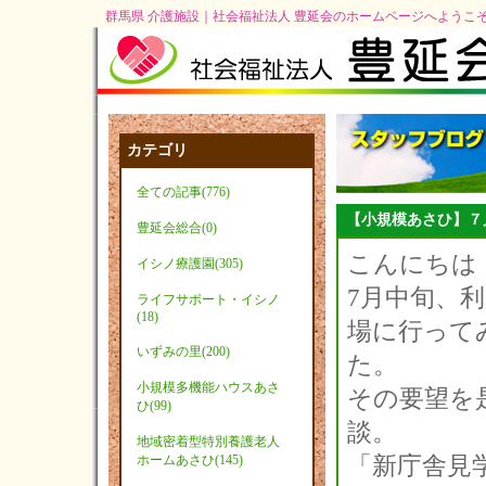
群馬県 介護施設｜社会福祉法人 豊延会のホームページへようこ
カテゴリ
全ての記事(776)
【小規模あさひ】７
豊延会総合(0)
こんにちは！
イシノ療護園(305)
7月中旬、
ライフサポート・イシノ
(18)
場に行って
いずみの里(200)
た。
小規模多機能ハウスあさ
その要望を
ひ(99)
談。
地域密着型特別養護老人
「新庁舎見
ホームあさひ(145)