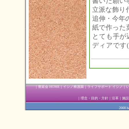
書いた願い
立派な飾り付
追伸・今年
紙で作った
とても手が
ディアです(^
｜
豊延会 HOME
｜
イシノ療護園
｜
ライフサポート イシノ
｜
｜
理念・目的・方針
｜
沿革
｜
施設
2008 ho