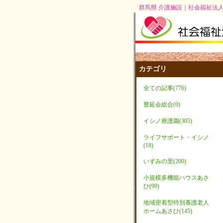
群馬県 介護施設｜社会福祉法人
カテゴリ
全ての記事(776)
豊延会総合(0)
イシノ療護園(305)
ライフサポート・イシノ
(18)
いずみの里(200)
小規模多機能ハウスあさ
ひ(99)
地域密着型特別養護老人
ホームあさひ(145)