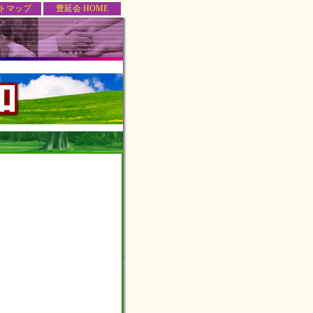
トマップ
豊延会 HOME