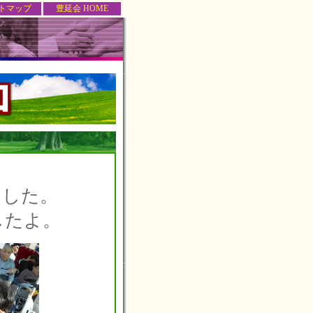
トマップ
豊延会 HOME
ました。
したよ。