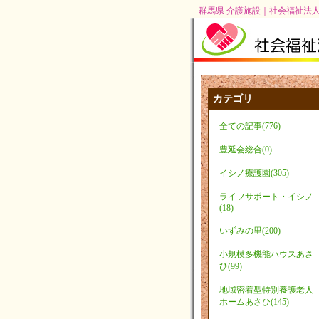
群馬県 介護施設｜社会福祉法人
カテゴリ
全ての記事(776)
豊延会総合(0)
イシノ療護園(305)
ライフサポート・イシノ
(18)
いずみの里(200)
小規模多機能ハウスあさ
ひ(99)
地域密着型特別養護老人
ホームあさひ(145)