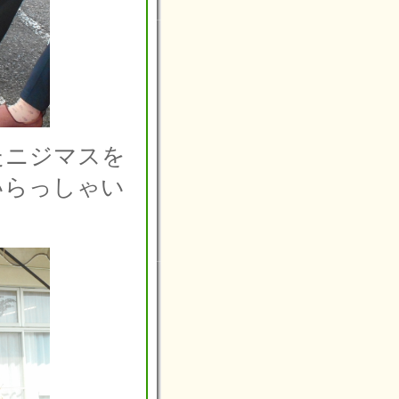
たニジマスを
いらっしゃい