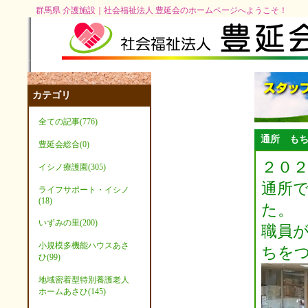
群馬県 介護施設｜社会福祉法人 豊延会のホームページへようこそ！
カテゴリ
全ての記事(776)
通所 も
豊延会総合(0)
２０
イシノ療護園(305)
通所
ライフサポート・イシノ
(18)
た。
いずみの里(200)
職員
小規模多機能ハウスあさ
ちを
ひ(99)
地域密着型特別養護老人
ホームあさひ(145)