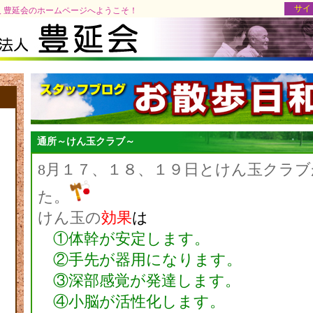
サイ
 豊延会のホームページへようこそ！
通所～けん玉クラブ～
8月１７、１８、１９日とけん玉クラ
た。
けん玉の
効果
は
①体幹が安定します。
②手先が器用になります。
③深部感覚が発達します。
④小脳が活性化します。