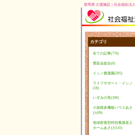
群馬県 介護施設｜社会福祉法人
カテゴリ
全ての記事(776)
豊延会総合(0)
イシノ療護園(305)
ライフサポート・イシノ
(18)
いずみの里(200)
小規模多機能ハウスあさ
ひ(99)
地域密着型特別養護老人
ホームあさひ(145)