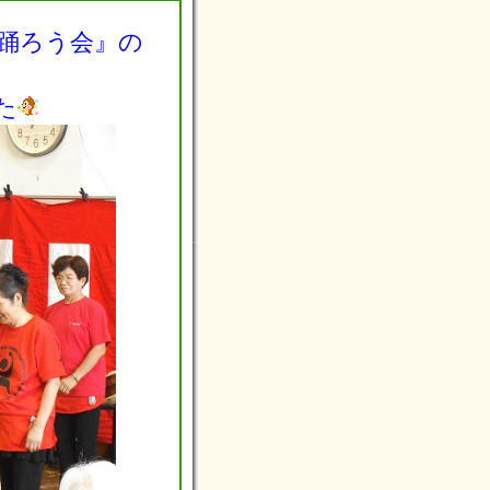
踊ろう会』の
た