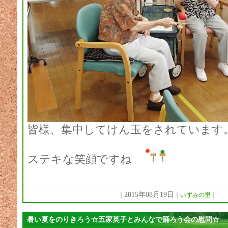
皆様、集中してけん玉をされていま
ステキな笑顔ですね
2015年08月19日
｜
｜
いずみの里
｜
暑い夏をのりきろう☆五家英子とみんなで踊ろう会の慰問☆