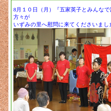
8月１０日（月）『五家英子とみんなで
方々が
いずみの里へ慰問に来てくださいまし