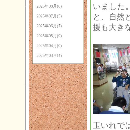
いました
2025年08月(6)
と、自然
2025年07月(5)
援も大き
2025年06月(7)
2025年05月(9)
2025年04月(0)
2025年03月(4)
2025年02月(5)
2025年01月(3)
2024年12月(3)
2024年11月(4)
2024年10月(14)
2024年09月(14)
玉いれで
2024年08月(7)