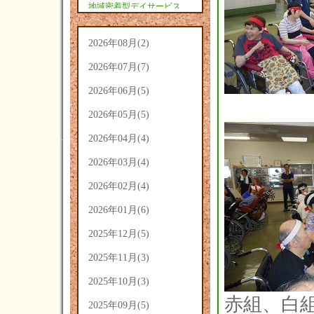
地域密着型デイサービス
あさひ(9)
2026年08月(2)
2026年07月(7)
2026年06月(5)
2026年05月(5)
2026年04月(4)
2026年03月(4)
2026年02月(4)
2026年01月(6)
2025年12月(5)
2025年11月(3)
2025年10月(3)
赤組、白
2025年09月(5)