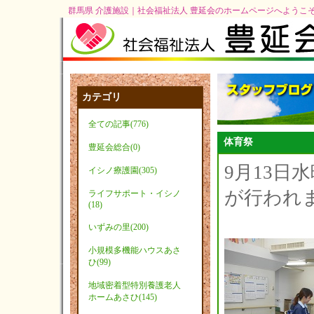
群馬県 介護施設｜社会福祉法人 豊延会のホームページへようこ
カテゴリ
全ての記事(776)
体育祭
豊延会総合(0)
9月13日
イシノ療護園(305)
が行われ
ライフサポート・イシノ
(18)
いずみの里(200)
小規模多機能ハウスあさ
ひ(99)
地域密着型特別養護老人
ホームあさひ(145)