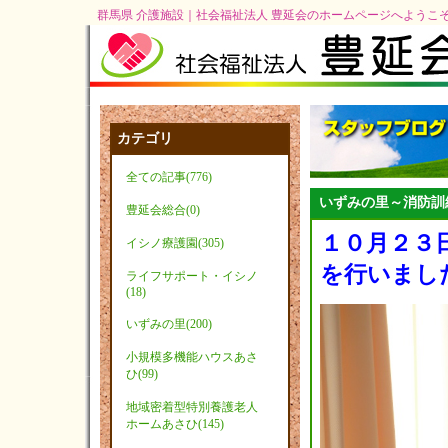
群馬県 介護施設｜社会福祉法人 豊延会のホームページへようこ
カテゴリ
全ての記事(776)
いずみの里～消防訓
豊延会総合(0)
１０月２３
イシノ療護園(305)
を行いまし
ライフサポート・イシノ
(18)
いずみの里(200)
小規模多機能ハウスあさ
ひ(99)
地域密着型特別養護老人
ホームあさひ(145)