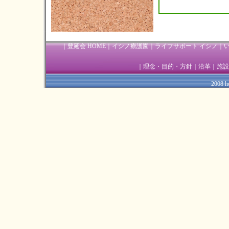
2013年07月(4)
2013年06月(4)
｜
豊延会 HOME
｜
イシノ療護園
｜
ライフサポート イシノ
｜
2013年05月(5)
2013年04月(4)
｜
理念・目的・方針
｜
沿革
｜
施設
2013年03月(1)
2008 ho
2013年02月(1)
2013年01月(1)
2012年12月(2)
2012年11月(6)
2012年10月(3)
2012年09月(4)
2012年08月(5)
2012年07月(4)